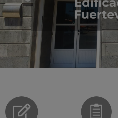
Edifica
Fuerte

