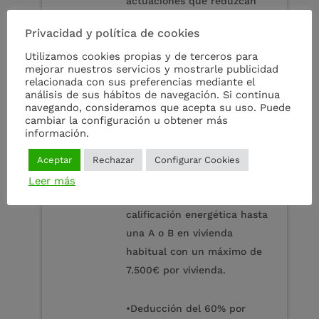
actuaciones que reduzcan
un 7% la demanda de
Privacidad y política de cookies
calefacción y refrigeración
Utilizamos cookies propias y de terceros para
en vivienda habitual con un
mejorar nuestros servicios y mostrarle publicidad
máximo de 5.000€ por
relacionada con sus preferencias mediante el
vivienda.
análisis de sus hábitos de navegación. Si continua
navegando, consideramos que acepta su uso. Puede
cambiar la configuración u obtener más
•Deducción del 40% por
información.
actuaciones que reduzcan
un 30% el consumo de
Aceptar
Rechazar
Configurar Cookies
energía primaria no
Leer más
renovable, o mejoren la
calificación energética hasta
una A o B en vivienda
habitual con un máximo de
7.500€ por vivienda.
•Deducción del 60% por