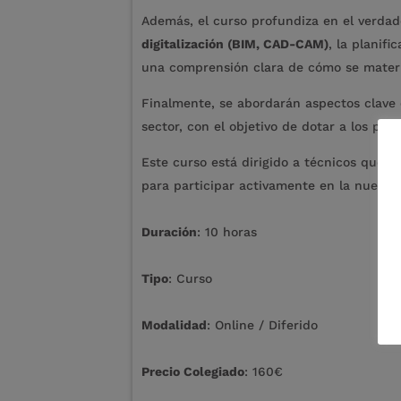
Además, el curso profundiza en el verdade
digitalización (BIM, CAD-CAM)
, la planif
una comprensión clara de cómo se materia
Finalmente, se abordarán aspectos clave c
sector, con el objetivo de dotar a los p
Este curso está dirigido a técnicos que 
para participar activamente en la nueva
i
Duración
: 10 horas
Tipo
: Curso
Modalidad
: Online / Diferido
Precio Colegiado
: 160€