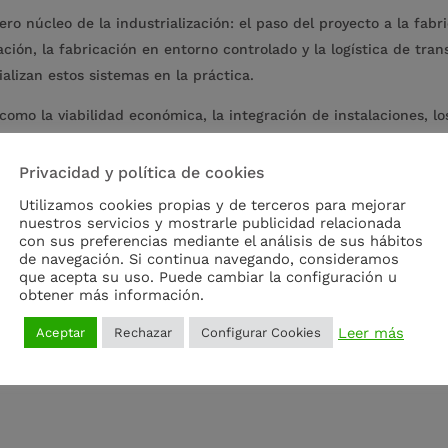
ro núcleo de la industrialización: el paso del proyecto a la fabr
icación, la fabricación en entorno controlado y la logística de t
lizan estos sistemas en la práctica.
omo la viabilidad económica, la integración de instalaciones, lo
rofesionales de herramientas para tomar decisiones informadas e
Privacidad y política de cookies
desean posicionarse en un ámbito con un crecimiento exponencia
Utilizamos cookies propias y de terceros para mejorar
ndustrialización de la edificación
.
nuestros servicios y mostrarle publicidad relacionada
con sus preferencias mediante el análisis de sus hábitos
de navegación. Si continua navegando, consideramos
que acepta su uso. Puede cambiar la configuración u
obtener más información.
Leer más
Aceptar
Rechazar
Configurar Cookies