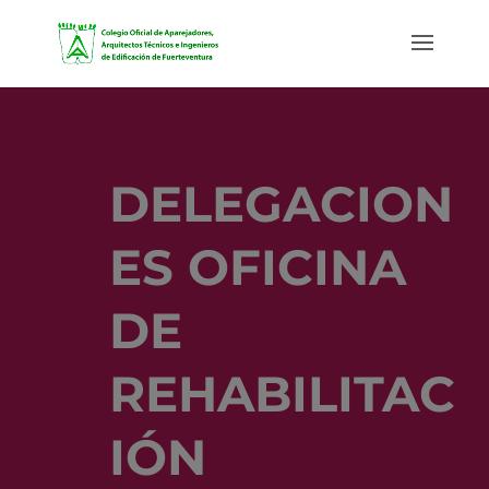
DELEGACION
ES OFICINA
DE
REHABILITAC
IÓN