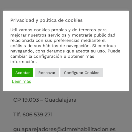
Privacidad y política de cookies
TÉCNICO
Utilizamos cookies propias y de terceros para
mejorar nuestros servicios y mostrarle publicidad
DELEGACIÓN
relacionada con sus preferencias mediante el
análisis de sus hábitos de navegación. Si continua
navegando, consideramos que acepta su uso. Puede
GUADALAJARA
cambiar la configuración u obtener más
información.
Ana Escribano Esteban
Aceptar
Rechazar
Configurar Cookies
Leer más
Calle Capitán Arenas nº 8
CP 19.003 – Guadalajara
Tlf. 606 539 271
gu.aparejadores@clmrehabilitacion.es